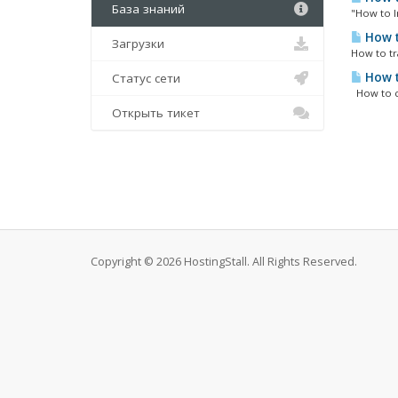
База знаний
"How to I
How t
Загрузки
How to tr
How t
Статус сети
How to ch
Открыть тикет
Copyright © 2026 HostingStall. All Rights Reserved.