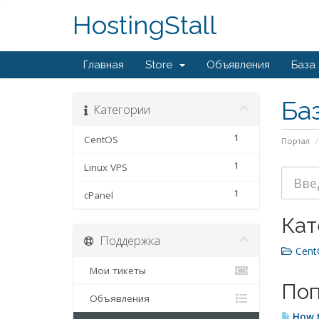
HostingStall
Главная
Store
Объявления
База
Ба
Категории
1
CentOS
Портал
1
Linux VPS
1
cPanel
Кат
Поддержка
CentO
Мои тикеты
Поп
Объявления
How t