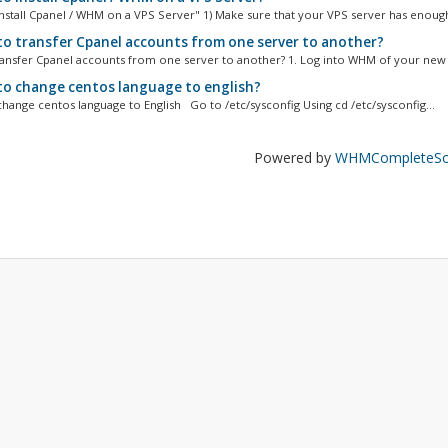
nstall Cpanel / WHM on a VPS Server" 1) Make sure that your VPS server has enough
o transfer Cpanel accounts from one server to another?
ansfer Cpanel accounts from one server to another? 1. Log into WHM of your new s
o change centos language to english?
ange centos language to English Go to /etc/sysconfig Using cd /etc/sysconfig...
Powered by
WHMCompleteSol