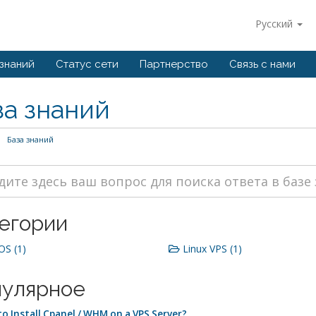
Русский
 знаний
Статус сети
Партнерство
Связь с нами
за знаний
База знаний
егории
S (1)
Linux VPS (1)
улярное
o Install Cpanel / WHM on a VPS Server?