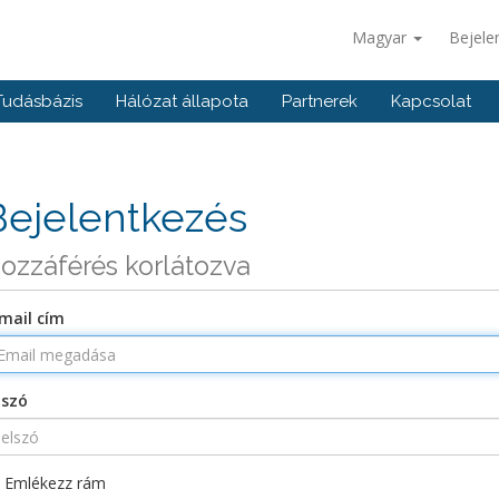
Magyar
Bejele
Tudásbázis
Hálózat állapota
Partnerek
Kapcsolat
Bejelentkezés
ozzáférés korlátozva
mail cím
lszó
Emlékezz rám