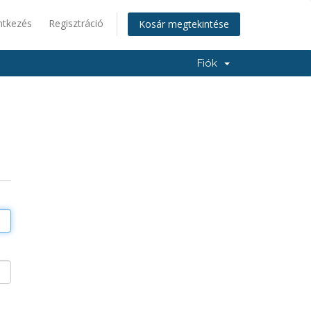
ntkezés
Regisztráció
Kosár megtekintése
Fiók