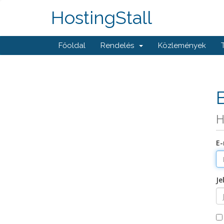
HostingStall
Főoldal
Rendelés
Közlemények
H
E-
Je